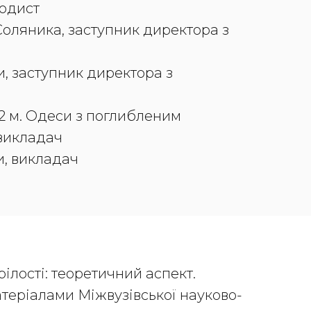
тодист
.Соляника, заступник директора з
и, заступник директора з
№2 м. Одеси з поглибленим
 викладач
и, викладач
зрілості: теоретичний аспект.
атеріалами Міжвузівської науково-