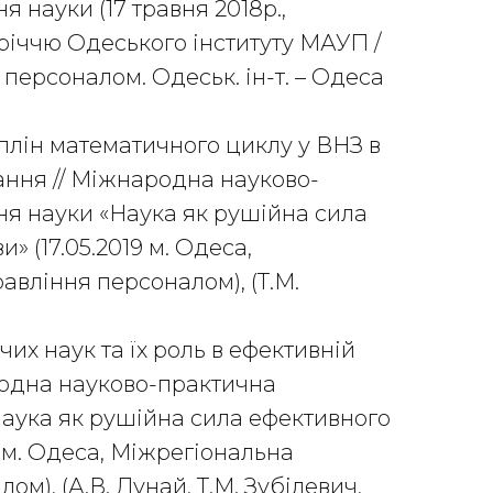
 науки (17 травня 2018р.,
річчю Одеського інституту МАУП /
персоналом. Одеськ. ін-т. – Одеса
лін математичного циклу у ВНЗ в
ання // Міжнародна науково-
я науки «Наука як рушійна сила
 (17.05.2019 м. Одеса,
авління персоналом), (Т.М.
их наук та їх роль в ефективній
родна науково-практична
аука як рушійна сила ефективного
9 м. Одеса, Міжрегіональна
м), (А.В. Дунай, Т.М. Зубілевич,