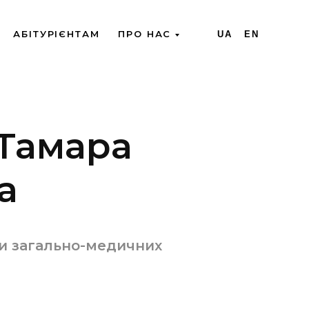
АБІТУРІЄНТАМ
ПРО НАС
UA
EN
 Тамара
а
и загально-медичних