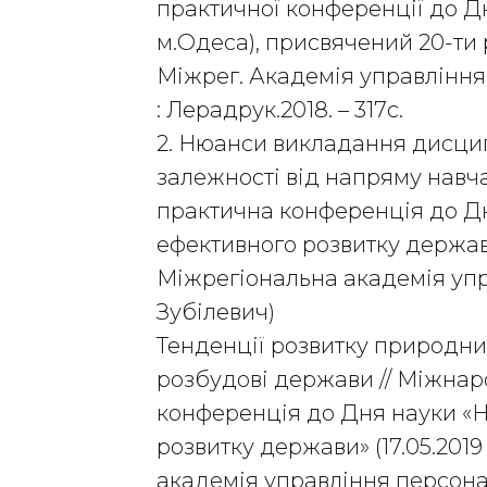
практичної конференції до Дня
м.Одеса), присвячений 20-ти 
Міжрег. Академія управління 
: Лерадрук.2018. – 317с.
2. Нюанси викладання дисцип
залежності від напряму навч
практична конференція до Дн
ефективного розвитку держави»
Міжрегіональна академія упр
Зубілевич)
Тенденції розвитку природнич
розбудові держави // Міжна
конференція до Дня науки «Н
розвитку держави» (17.05.201
академія управління персонало