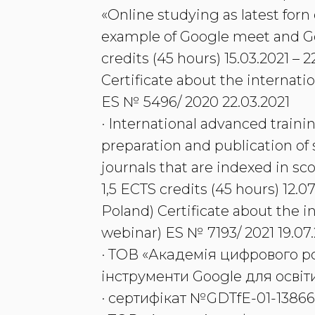
«Online studying as latest for
example of Google meet and Go
credits (45 hours) 15.03.2021 – 
Certificate about the internati
ES № 5496/ 2020 22.03.2021
· International advanced traini
preparation and publication of sc
journals that are indexed in s
1,5 ECTS credits (45 hours) 12.07
Poland) Certificate about the i
webinar) ES № 7193/ 2021 19.07
· ТОВ «Академія цифрового р
інструменти Google для освіти
· сертифікат №GDTfE-01-13866,