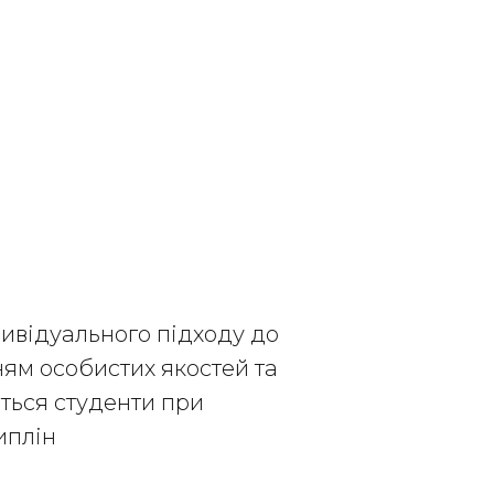
дивідуального підходу до
ням особистих якостей та
ються студенти при
иплін