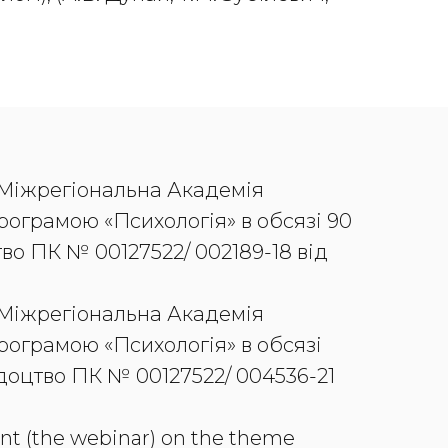
«Міжрегіональна Академія
рограмою «Психологія» в обсязі 90
во ПК № 00127522/ 002189-18 від
«Міжрегіональна Академія
рограмою «Психологія» в обсязі
ідоцтво ПК № 00127522/ 004536-21
ment (the webinar) on the theme