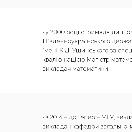
· у 2000 році отримала дипло
Південноукраїнського держав
імені К.Д. Ушинського за спе
кваліфікацією Магістр математ
викладач математики
· з 2014 – до тепер – МГУ, ви
викладач кафедри загально-