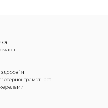
ика
армації
и здоров`я
п'ютерної грамотності
джерелами